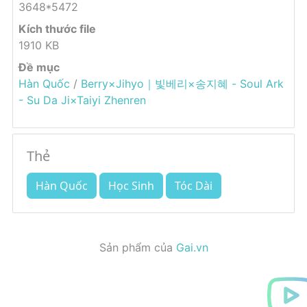
3648*5472
Kích thước file
1910 KB
Đề mục
Hàn Quốc
/
Berry×Jihyo｜빛베리×송지혜 - Soul Ark
- Su Da Ji×Taiyi Zhenren
Thẻ
Hàn Quốc
Học Sinh
Tóc Dài
Sản phẩm của
Gai.vn