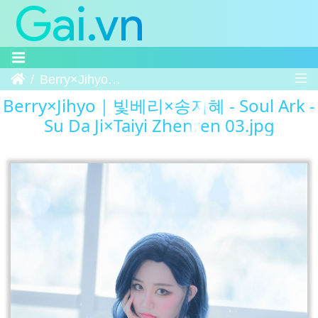
Trang chủ
Berry×Jihyo｜빛베리×송지혜 - Soul Ark - Su Da Ji×Taiyi Zhenren 03
Berry×Jihyo｜빛베리×송지혜 - Soul Ark -
Su Da Ji×Taiyi Zhenren 03.jpg