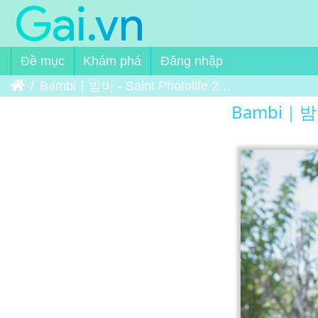
Đề mục
Khám phá
Đăng nhập
Trang chủ
Bambi｜밤비 - Saint Photolife 2019-11-29 Bambi Vol.02 09
Bambi｜밤비 -