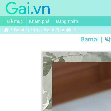
Đề mục
Khám phá
Đăng nhập
Trang chủ
Bambi｜밤비 - Saint Photolife 2019-11-29 Bambi Vol.02 01
Bambi｜밤비 -