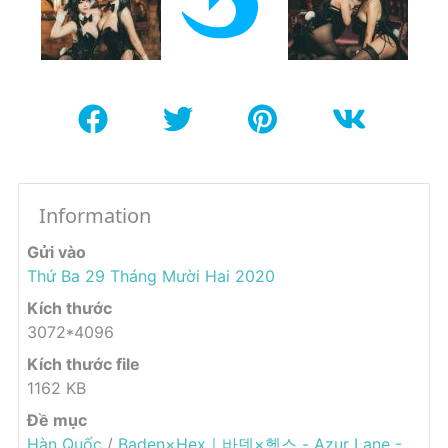
Information
Gửi vào
Thứ Ba 29 Tháng Mười Hai 2020
Kích thước
3072*4096
Kích thước file
1162 KB
Đề mục
Hàn Quốc
/
Baden×Hex｜바덴×헥스 - Azur Lane -