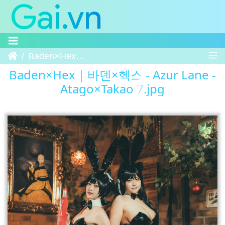
Trang chủ
Baden×Hex｜바덴×헥스 - Azur Lane - Atago×Takao 7
Baden×Hex｜바덴×헥스 - Azur Lane -
Atago×Takao 7.jpg