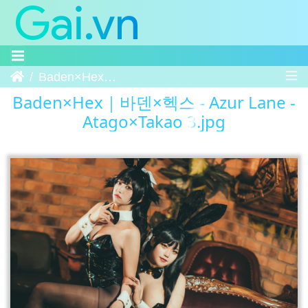
Trang chủ
Baden×Hex｜바덴×헥스 - Azur Lane - Atago×Takao 3
Baden×Hex｜바덴×헥스 - Azur Lane -
Atago×Takao 3.jpg