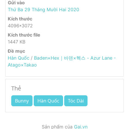
Gửi vào
Thứ Ba 29 Tháng Mười Hai 2020
Kích thước
4096*3072
Kích thước file
1447 KB
Đề mục
Hàn Quốc
/
Baden×Hex｜바덴×헥스 - Azur Lane -
Atago×Takao
Thẻ
Bunny
Hàn Quốc
Tóc Dài
Sản phẩm của
Gai.vn